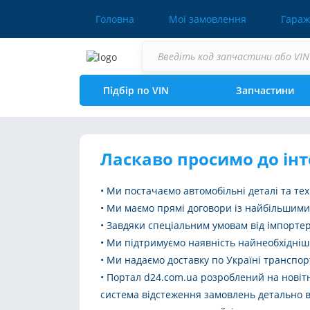
Головна
Мої замовлення
Гараж
Підбір по VIN
Запчастини
Ласкаво просимо до інт
• Ми постачаємо автомобільні деталі та тех
• Ми маємо прямі договори із найбільшими
• Завдяки спеціальним умовам від імпортер
• Ми підтримуємо наявність найнеобхідніши
• Ми надаємо доставку по Україні транспо
• Портал d24.com.ua розроблений на новітн
система відстеження замовлень детально ві