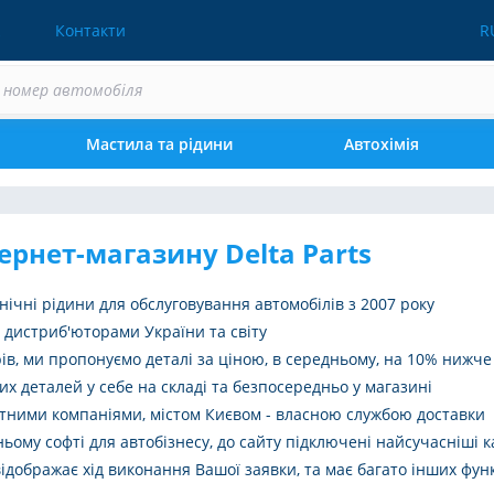
Контакти
R
Мастила та рідини
Автохімія
ернет-магазину Delta Parts
нічні рідини для обслуговування автомобілів з 2007 року
 дистриб'юторами України та світу
ів, ми пропонуємо деталі за ціною, в середньому, на 10% нижче 
х деталей у себе на складі та безпосередньо у магазині
ртними компаніями, містом Києвом - власною службою доставки
ьому софті для автобізнесу, до сайту підключені найсучасніші к
дображає хід виконання Вашої заявки, та має багато інших функ