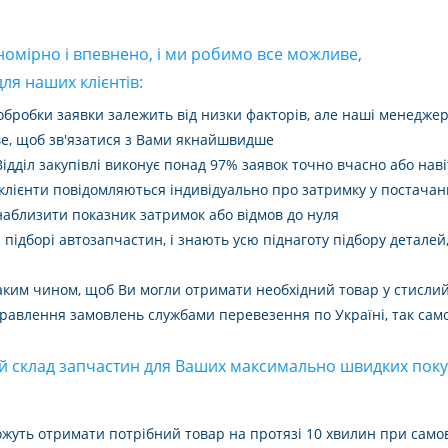
омірно і впевнено, і ми робимо все можливе,
ля наших клієнтів:
обробки заявки залежить від низки факторів, але наші менедже
ве, щоб зв'язатися з Вами якнайшвидше
Відділ закупівлі виконує понад 97% заявок точно вчасно або на
лієнти повідомляються індивідуально про затримку у постачанн
 наблизити показник затримок або відмов до нуля
 підборі автозапчастин, і знають усю піднаготу підбору деталей
таким чином, щоб Ви могли отримати необхідний товар у стисли
дправлення замовлень службами перевезення по Україні, так само
й склад запчастин для Ваших максимально швидких пок
ожуть отримати потрібний товар на протязі 10 хвилин при само