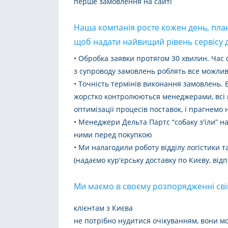
перше замовлення на сайті
Наша компанія росте кожен день, план
щоб надати найвищий рівень сервісу д
• Обробка заявки протягом 30 хвилин. Час 
з супроводу замовлень роблять все можли
• Точність термінів виконання замовлень. 
жорстко контролюються менеджерами, всі к
оптимізації процесів поставок, і прагнемо
• Менеджери Дельта Партс “собаку з'їли” на
ними перед покупкою
• Ми налагодили роботу відділу логістики 
(надаємо кур'єрську доставку по Києву, ві
Ми маємо в своєму розпорядженні сві
клієнтам з Києва
не потрібно нудитися очікуванням, вони м