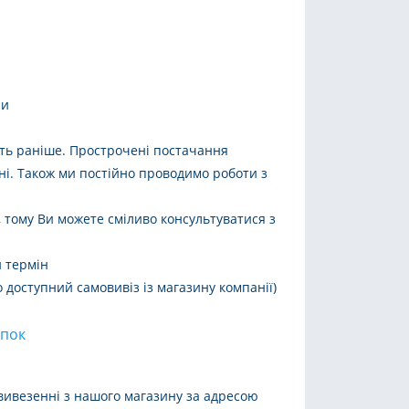
ри
віть раніше. Прострочені постачання
і. Також ми постійно проводимо роботи з
, тому Ви можете сміливо консультуватися з
й термін
 доступний самовивіз із магазину компанії)
упок
вивезенні з нашого магазину за адресою