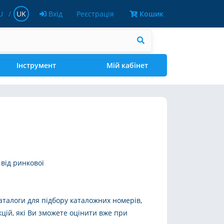
U
UK
Вхід
Реєстрація
Кошик
Інструмент
Мій кабінет
від ринкової
аталоги для підбору каталожних номерів,
цій, які Ви зможете оцінити вже при