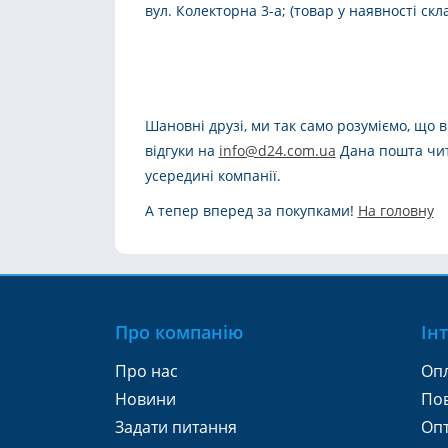
вул. Колекторна 3-а; (товар у наявності скл
Шановні друзі, ми так само розуміємо, що 
відгуки на
info@d24.com.ua
Дана пошта чит
усередині компанії.
А тепер вперед за покупками!
На головну
Про компанію
Ін
Про нас
Опл
Новини
Пов
Задати питання
Оп