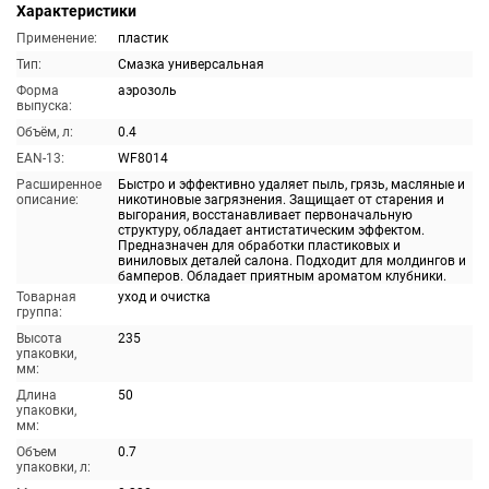
Характеристики
Применение:
пластик
Тип:
Смазка универсальная
Форма
аэрозоль
выпуска:
Объём, л:
0.4
EAN-13:
WF8014
Расширенное
Быстро и эффективно удаляет пыль, грязь, масляные и
описание:
никотиновые загрязнения. Защищает от старения и
выгорания, восстанавливает первоначальную
структуру, обладает антистатическим эффектом.
Предназначен для обработки пластиковых и
виниловых деталей салона. Подходит для молдингов и
бамперов. Обладает приятным ароматом клубники.
Товарная
уход и очистка
группа:
Высота
235
упаковки,
мм:
Длина
50
упаковки,
мм:
Объем
0.7
упаковки, л: