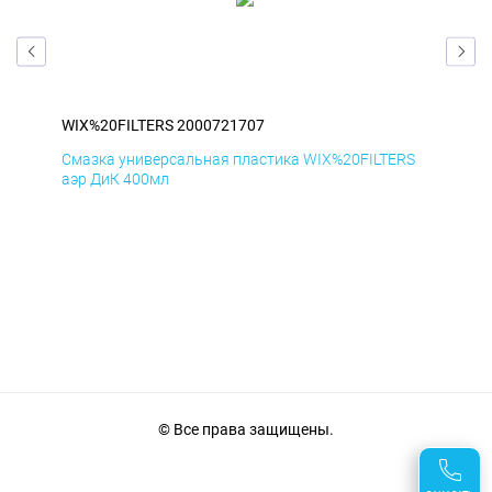
WIX%20FILTERS 2000721707
WIX
RS
Смазка универсальная пластика WIX%20FILTERS
Сма
аэр ДиК 400мл
аэр
© Все права защищены.