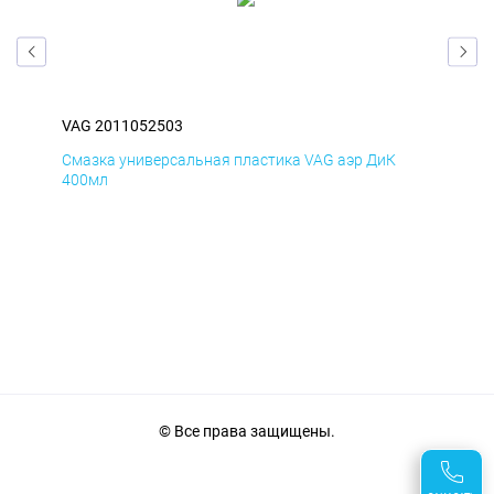
VAG 2011052503
VAG
Смазка универсальная пластика VAG аэр ДиК
Сма
400мл
40
© Все права защищены.