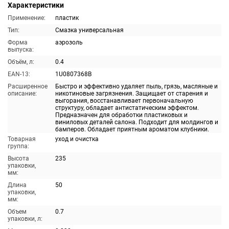
Характеристики
Применение:
пластик
Тип:
Смазка универсальная
Форма
аэрозоль
выпуска:
Объём, л:
0.4
EAN-13:
1U0807368B
Расширенное
Быстро и эффективно удаляет пыль, грязь, масляные и
описание:
никотиновые загрязнения. Защищает от старения и
выгорания, восстанавливает первоначальную
структуру, обладает антистатическим эффектом.
Предназначен для обработки пластиковых и
виниловых деталей салона. Подходит для молдингов и
бамперов. Обладает приятным ароматом клубники.
Товарная
уход и очистка
группа:
Высота
235
упаковки,
мм:
Длина
50
упаковки,
мм:
Объем
0.7
упаковки, л: