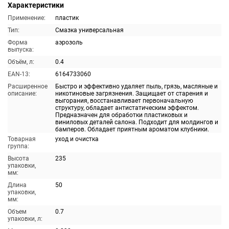
Характеристики
Применение:
пластик
Тип:
Смазка универсальная
Форма
аэрозоль
выпуска:
Объём, л:
0.4
EAN-13:
6164733060
Расширенное
Быстро и эффективно удаляет пыль, грязь, масляные и
описание:
никотиновые загрязнения. Защищает от старения и
выгорания, восстанавливает первоначальную
структуру, обладает антистатическим эффектом.
Предназначен для обработки пластиковых и
виниловых деталей салона. Подходит для молдингов и
бамперов. Обладает приятным ароматом клубники.
Товарная
уход и очистка
группа:
Высота
235
упаковки,
мм:
Длина
50
упаковки,
мм:
Объем
0.7
упаковки, л: