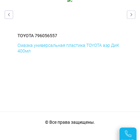
TOYOTA 796056557
TOY
БмД
Смазка универсальная пластика TOYOTA аэр ДиК
Сма
400мл
40
© Все права защищены.