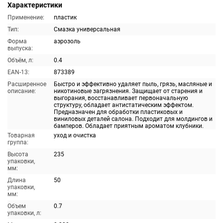
Характеристики
Применение:
пластик
Тип:
Смазка универсальная
Форма
аэрозоль
выпуска:
Объём, л:
0.4
EAN-13:
873389
Расширенное
Быстро и эффективно удаляет пыль, грязь, масляные и
описание:
никотиновые загрязнения. Защищает от старения и
выгорания, восстанавливает первоначальную
структуру, обладает антистатическим эффектом.
Предназначен для обработки пластиковых и
виниловых деталей салона. Подходит для молдингов и
бамперов. Обладает приятным ароматом клубники.
Товарная
уход и очистка
группа:
Высота
235
упаковки,
мм:
Длина
50
упаковки,
мм:
Объем
0.7
упаковки, л: