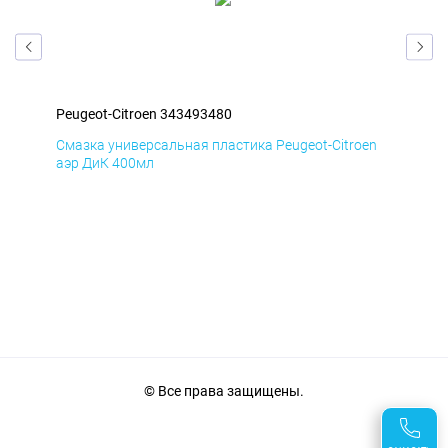
Peugeot-Citroen 343493480
Peu
en
Смазка универсальная пластика Peugeot-Citroen
Сма
аэр ДиК 400мл
аэр
© Все права защищены.