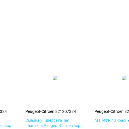
7324
Peugeot-Citroen 821207324
Peugeot-Citroen 8
я
Смазка универсальная
АНТИФРИЗ красны
en аэр
пластика Peugeot-Citroen аэр