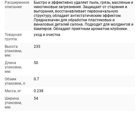
Расширенное
Быстро и эффективно удаляет пыль, грязь, масляные и
описание:
никотиновые загрязнения. Защищает от старения и
выгорания, восстанавливает первоначальную
структуру, обладает антистатическим эффектом.
Предназначен для обработки пластиковых и
виниловых деталей салона. Подходит для молдингов и
бамперов. Обладает приятным ароматом клубники.
Товарная
уход и очистка
группа:
Высота
235
упаковки,
мм:
Длина
50
упаковки,
мм:
Объем
0.7
упаковки, л:
Масса, кг:
0.238
Ширина
54
упаковки,
мм: