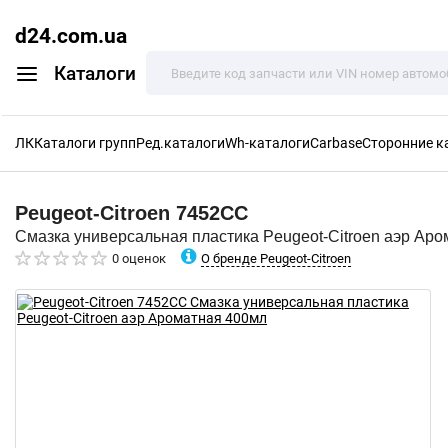
d24.com.ua
Каталоги
ЛК
Каталоги групп
Ред.каталоги
Wh-каталоги
Carbase
Сторонние к
Peugeot-Citroen
7452CC
Смазка универсальная пластика Peugeot-Citroen аэр Ар
О бренде Peugeot-Citroen
0 оценок