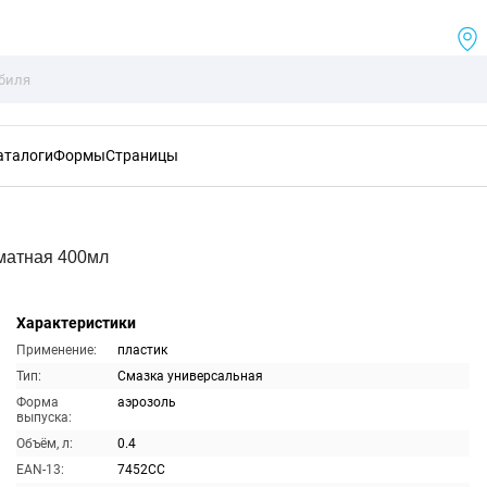
аталоги
Формы
Страницы
оматная 400мл
Характеристики
Применение:
пластик
Тип:
Смазка универсальная
Форма
аэрозоль
выпуска:
Объём, л:
0.4
EAN-13:
7452CC