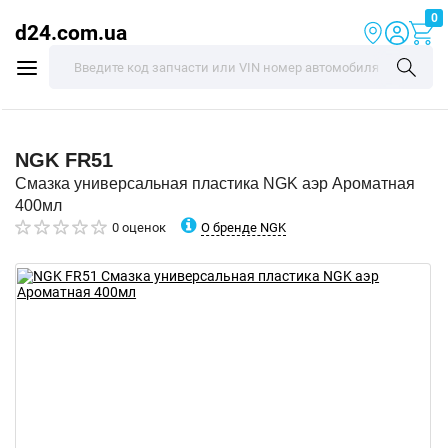
0
d24.com.ua
NGK
FR51
Смазка универсальная пластика NGK аэр Ароматная
400мл
О бренде NGK
0 оценок