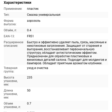
Характеристики
Применение:
пластик
Тип:
Смазка универсальная
Форма
аэрозоль
выпуска:
Объём, л:
0.4
EAN-13:
FR51
Расширенное
Быстро и эффективно удаляет пыль, грязь, масляные и
описание:
никотиновые загрязнения. Защищает от старения и
выгорания, восстанавливает первоначальную
структуру, обладает антистатическим эффектом.
Предназначен для обработки пластиковых и
виниловых деталей салона. Подходит для молдингов и
бамперов. Обладает приятным ароматом клубники.
Товарная
уход и очистка
группа:
Высота
235
упаковки,
мм:
Длина
50
упаковки,
мм:
Объем
0.7
упаковки, л: