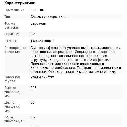
Характеристики
Применение:
пластик
Тип:
Смазка универсальная
Форма
аэрозоль
выпуска:
Объём, л:
0.4
EAN-13:
TABUZJ100KIT
Расширенное
Быстро и эффективно удаляет пыль, грязь, масляные и
описание:
никотиновые загрязнения. Защищает от старения и
выгорания, восстанавливает первоначальную
структуру, обладает антистатическим эффектом.
Предназначен для обработки пластиковых и
виниловых деталей салона. Подходит для молдингов и
бамперов. Обладает приятным ароматом клубники.
Товарная
уход и очистка
группа:
Высота
235
упаковки,
мм:
Длина
50
упаковки,
мм:
Объем
0.7
упаковки, л: