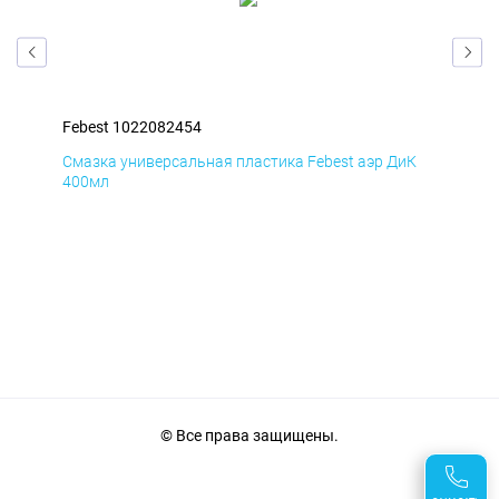
Febest 1022082454
Feb
мД
Смазка универсальная пластика Febest аэр ДиК
Сма
400мл
40
© Все права защищены.