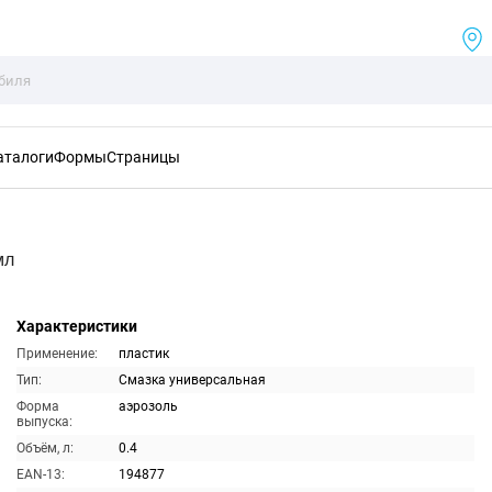
аталоги
Формы
Страницы
мл
Характеристики
Применение:
пластик
Тип:
Смазка универсальная
Форма
аэрозоль
выпуска:
Объём, л:
0.4
EAN-13:
194877