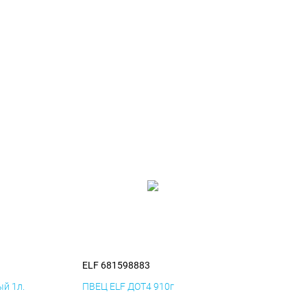
ELF 681598883
й 1л.
ПВЕЦ ELF ДОТ4 910г