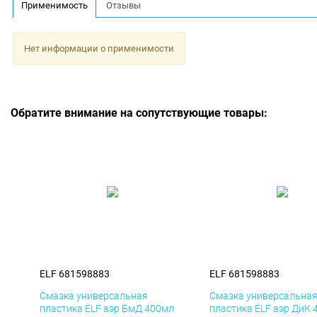
Применимость
Отзывы
Нет информации о применимости
Обратите внимание на сопутствующие товары:
ELF 681598883
ELF 681598883
Смазка универсальная
Смазка универсальна
пластика ELF аэр БмД 400мл
пластика ELF аэр ДиК 