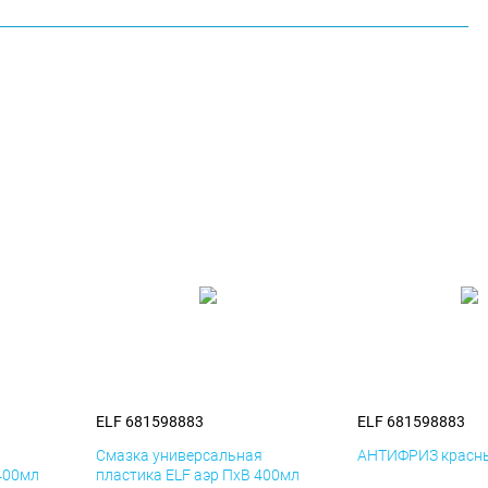
ELF 681598883
ELF 681598883
я
Смазка универсальная
АНТИФРИЗ красны
400мл
пластика ELF аэр ПхВ 400мл