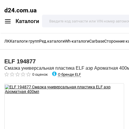
d24.com.ua
Каталоги
ЛК
Каталоги групп
Ред.каталоги
Wh-каталоги
Carbase
Сторонние к
ELF
194877
Смазка универсальная пластика ELF аэр Ароматная 400
О бренде ELF
0 оценок