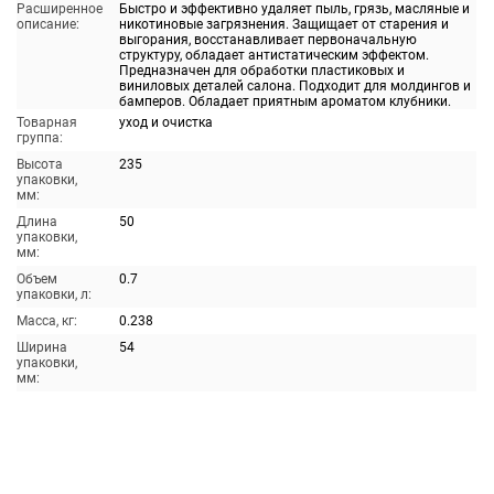
Расширенное
Быстро и эффективно удаляет пыль, грязь, масляные и
описание:
никотиновые загрязнения. Защищает от старения и
выгорания, восстанавливает первоначальную
структуру, обладает антистатическим эффектом.
Предназначен для обработки пластиковых и
виниловых деталей салона. Подходит для молдингов и
бамперов. Обладает приятным ароматом клубники.
Товарная
уход и очистка
группа:
Высота
235
упаковки,
мм:
Длина
50
упаковки,
мм:
Объем
0.7
упаковки, л:
Масса, кг:
0.238
Ширина
54
упаковки,
мм: