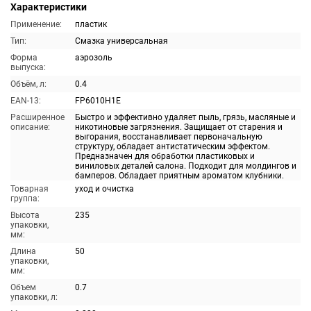
Характеристики
Применение:
пластик
Тип:
Смазка универсальная
Форма
аэрозоль
выпуска:
Объём, л:
0.4
EAN-13:
FP6010H1E
Расширенное
Быстро и эффективно удаляет пыль, грязь, масляные и
описание:
никотиновые загрязнения. Защищает от старения и
выгорания, восстанавливает первоначальную
структуру, обладает антистатическим эффектом.
Предназначен для обработки пластиковых и
виниловых деталей салона. Подходит для молдингов и
бамперов. Обладает приятным ароматом клубники.
Товарная
уход и очистка
группа:
Высота
235
упаковки,
мм:
Длина
50
упаковки,
мм:
Объем
0.7
упаковки, л: