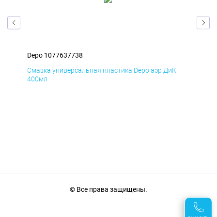
Depo 1077637738
Dep
Смазка универсальная пластика Depo аэр ДиК
Сма
400мл
40
© Все права защищены.