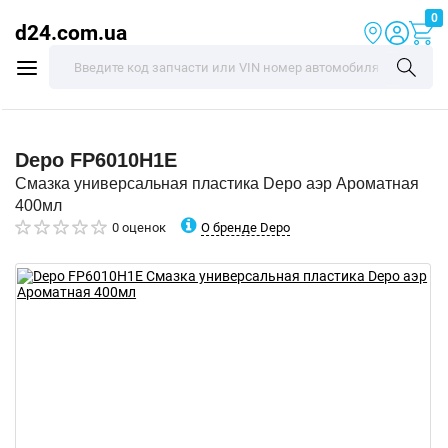
0
d24.com.ua
Depo
FP6010H1E
Смазка универсальная пластика Depo аэр Ароматная
400мл
О бренде Depo
0 оценок