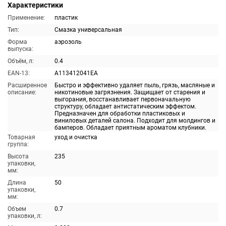
Характеристики
Применение:
пластик
Тип:
Смазка универсальная
Форма
аэрозоль
выпуска:
Объём, л:
0.4
EAN-13:
A113412041EA
Расширенное
Быстро и эффективно удаляет пыль, грязь, масляные и
описание:
никотиновые загрязнения. Защищает от старения и
выгорания, восстанавливает первоначальную
структуру, обладает антистатическим эффектом.
Предназначен для обработки пластиковых и
виниловых деталей салона. Подходит для молдингов и
бамперов. Обладает приятным ароматом клубники.
Товарная
уход и очистка
группа:
Высота
235
упаковки,
мм:
Длина
50
упаковки,
мм:
Объем
0.7
упаковки, л: