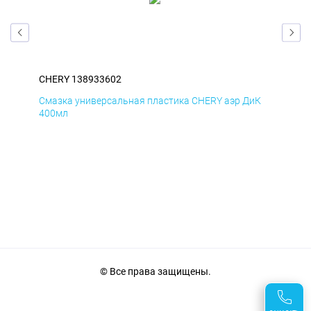
CHERY 138933602
CHE
мД
Смазка универсальная пластика CHERY аэр ДиК
Сма
400мл
40
© Все права защищены.