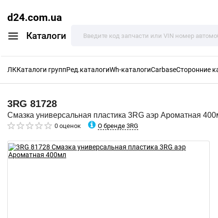
d24.com.ua
Каталоги
ЛК
Каталоги групп
Ред.каталоги
Wh-каталоги
Carbase
Сторонние к
3RG
81728
Смазка универсальная пластика 3RG аэр Ароматная 400
О бренде 3RG
0 оценок