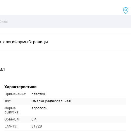
аталоги
Формы
Страницы
мл
Характеристики
Применение:
пластик
Тип:
Смазка универсальная
Форма
аэрозоль
выпуска:
Объём, л:
0.4
EAN-13:
81728