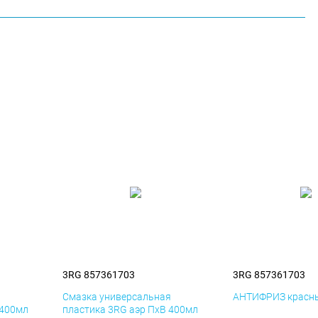
3RG 857361703
3RG 857361703
я
Смазка универсальная
АНТИФРИЗ красны
 400мл
пластика 3RG аэр ПхВ 400мл