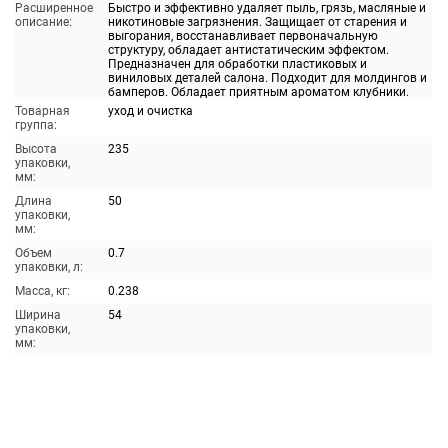
Расширенное
Быстро и эффективно удаляет пыль, грязь, масляные и
описание:
никотиновые загрязнения. Защищает от старения и
выгорания, восстанавливает первоначальную
структуру, обладает антистатическим эффектом.
Предназначен для обработки пластиковых и
виниловых деталей салона. Подходит для молдингов и
бамперов. Обладает приятным ароматом клубники.
Товарная
уход и очистка
группа:
Высота
235
упаковки,
мм:
Длина
50
упаковки,
мм:
Объем
0.7
упаковки, л:
Масса, кг:
0.238
Ширина
54
упаковки,
мм: