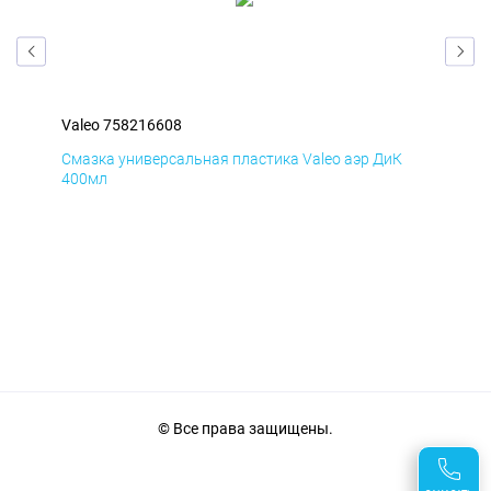
Valeo 758216608
Val
Д
Смазка универсальная пластика Valeo аэр ДиК
Сма
400мл
40
© Все права защищены.