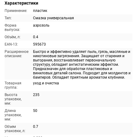
Характеристики
Применение:
пластик
Тип:
Смазка универсальная
Форма
аэрозоль
выпуска:
Объём, л:
0.4
EAN-13:
595673
Расширенное
Быстро и эффективно удаляет пыль, грязь, масляные и
описание:
никотиновые загрязнения. Защищает от старения и
выгорания, восстанавливает первоначальную
структуру, обладает антистатическим эффектом.
Предназначен для обработки пластиковых и
виниловых деталей салона. Подходит для молдингов и
бамперов. Обладает приятным ароматом клубники.
Товарная
уход и очистка
группа:
Высота
235
упаковки,
мм:
Длина
50
упаковки,
мм:
Объем
0.7
упаковки, л: