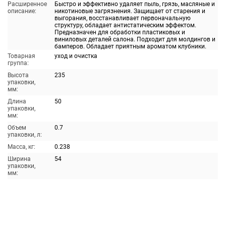
Расширенное
Быстро и эффективно удаляет пыль, грязь, масляные и
описание:
никотиновые загрязнения. Защищает от старения и
выгорания, восстанавливает первоначальную
структуру, обладает антистатическим эффектом.
Предназначен для обработки пластиковых и
виниловых деталей салона. Подходит для молдингов и
бамперов. Обладает приятным ароматом клубники.
Товарная
уход и очистка
группа:
Высота
235
упаковки,
мм:
Длина
50
упаковки,
мм:
Объем
0.7
упаковки, л:
Масса, кг:
0.238
Ширина
54
упаковки,
мм: