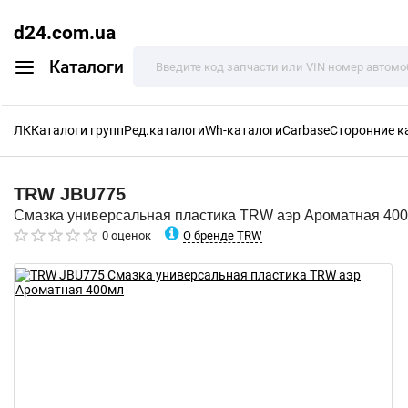
d24.com.ua
Каталоги
ЛК
Каталоги групп
Ред.каталоги
Wh-каталоги
Carbase
Сторонние к
TRW
JBU775
Смазка универсальная пластика TRW аэр Ароматная 40
О бренде TRW
0 оценок