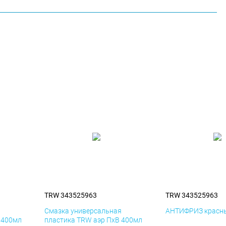
TRW 343525963
TRW 343525963
я
Смазка универсальная
АНТИФРИЗ красны
 400мл
пластика TRW аэр ПхВ 400мл