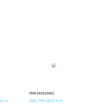
TRW 343525963
й 1л.
ПВЕЦ TRW ДОТ4 910г