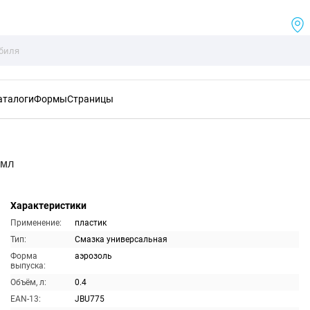
аталоги
Формы
Страницы
0мл
Характеристики
Применение:
пластик
Тип:
Смазка универсальная
Форма
аэрозоль
выпуска:
Объём, л:
0.4
EAN-13:
JBU775