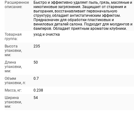
Расширенное
Быстро и эффективно удаляет пыль, грязь, масляные и
описание:
никотиновые загрязнения. Защищает от старения и
выгорания, восстанавливает первоначальную
структуру, обладает антистатическим эффектом.
Предназначен для обработки пластиковых и
виниловых деталей салона. Подходит для молдингов и
бамперов. Обладает приятным ароматом клубники.
Товарная
уход и очистка
группа:
Высота
235
упаковки,
мм:
Длина
50
упаковки,
мм:
Объем
0.7
упаковки, л:
Масса, кг:
0.238
Ширина
54
упаковки,
мм: