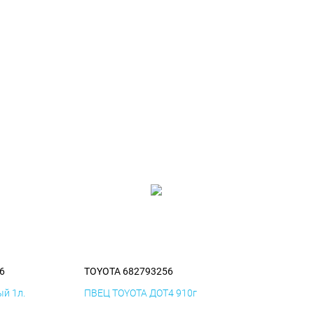
6
TOYOTA 682793256
й 1л.
ПВЕЦ TOYOTA ДОТ4 910г