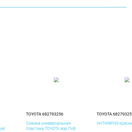
TOYOTA 682793256
TOYOTA 68279325
я
Смазка универсальная
АНТИФРИЗ красны
ДиК
пластика TOYOTA аэр ПхВ