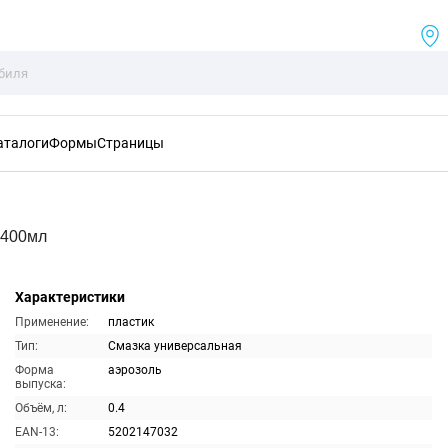
аталоги
Формы
Страницы
 400мл
Характеристики
Применение:
пластик
Тип:
Смазка универсальная
Форма
аэрозоль
выпуска:
Объём, л:
0.4
EAN-13:
5202147032