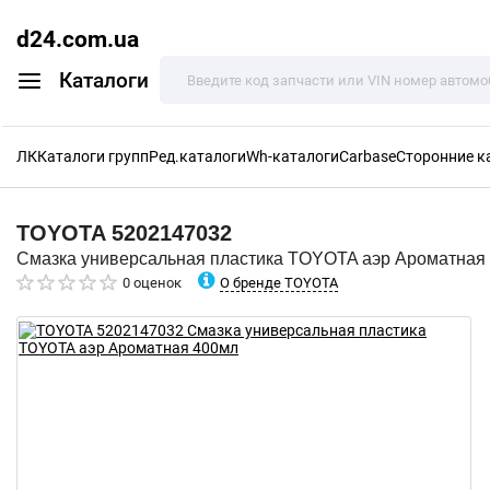
d24.com.ua
Каталоги
ЛК
Каталоги групп
Ред.каталоги
Wh-каталоги
Carbase
Сторонние к
TOYOTA
5202147032
Смазка универсальная пластика TOYOTA аэр Ароматная
О бренде TOYOTA
0 оценок