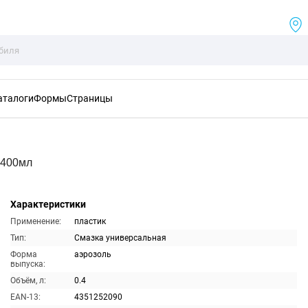
аталоги
Формы
Страницы
 400мл
Характеристики
Применение:
пластик
Тип:
Смазка универсальная
Форма
аэрозоль
выпуска:
Объём, л:
0.4
EAN-13:
4351252090