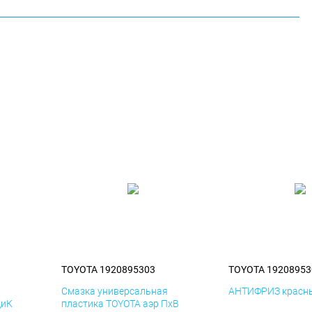
TOYOTA 1920895303
TOYOTA 19208953
я
Смазка универсальная
АНТИФРИЗ красны
ДиК
пластика TOYOTA аэр ПхВ