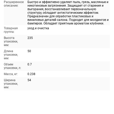
Расширенное
Быстро и эффективно удаляет пыль, грязь, масляные и
описание:
никотиновые загрязнения. Защищает от старения и
выгорания, восстанавливает первоначальную
структуру, обладает антистатическим эффектом.
Предназначен для обработки пластиковых и
виниловых деталей салона. Подходит для молдингов и
бамперов. Обладает приятным ароматом клубники.
Товарная
уход и очистка
группа:
Высота
235
упаковки,
мм:
Длина
50
упаковки,
мм:
Объем
0.7
упаковки, л:
Масса, кг:
0.238
Ширина
54
упаковки,
мм: