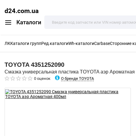
d24.com.ua
Каталоги
ЛК
Каталоги групп
Ред.каталоги
Wh-каталоги
Carbase
Сторонние к
TOYOTA
4351252090
Смазка универсальная пластика TOYOTA аэр Ароматная
О бренде TOYOTA
0 оценок