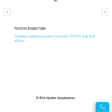
TOYOTA 854827386
TOY
БмД
Смазка универсальная пластика TOYOTA аэр ДиК
Сма
400мл
40
© Все права защищены.