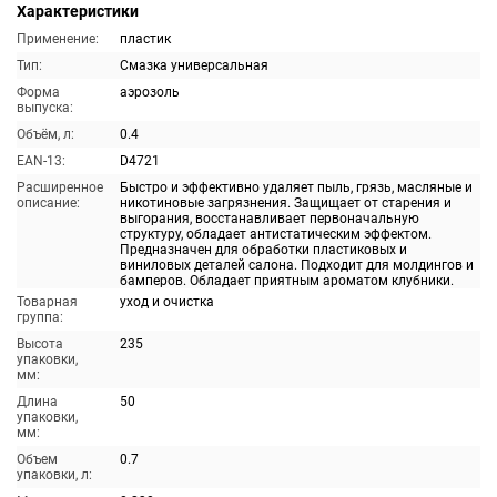
Характеристики
Применение:
пластик
Тип:
Смазка универсальная
Форма
аэрозоль
выпуска:
Объём, л:
0.4
EAN-13:
D4721
Расширенное
Быстро и эффективно удаляет пыль, грязь, масляные и
описание:
никотиновые загрязнения. Защищает от старения и
выгорания, восстанавливает первоначальную
структуру, обладает антистатическим эффектом.
Предназначен для обработки пластиковых и
виниловых деталей салона. Подходит для молдингов и
бамперов. Обладает приятным ароматом клубники.
Товарная
уход и очистка
группа:
Высота
235
упаковки,
мм:
Длина
50
упаковки,
мм:
Объем
0.7
упаковки, л: