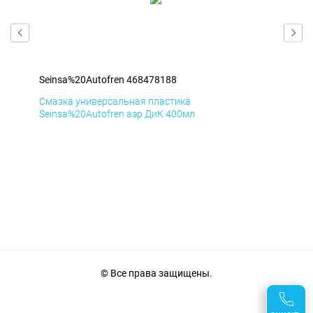
Seinsa%20Autofren 468478188
Sei
Смазка универсальная пластика
Сма
Seinsa%20Autofren аэр ДиК 400мл
Sei
© Все права защищены.