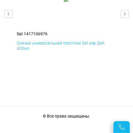
Sat 1417106976
Sat
Смазка универсальная пластика Sat аэр ДиК
Сма
400мл
40
© Все права защищены.