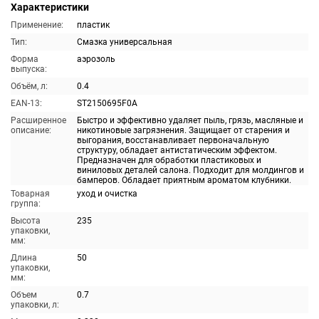
Характеристики
Применение:
пластик
Тип:
Смазка универсальная
Форма
аэрозоль
выпуска:
Объём, л:
0.4
EAN-13:
ST2150695F0A
Расширенное
Быстро и эффективно удаляет пыль, грязь, масляные и
описание:
никотиновые загрязнения. Защищает от старения и
выгорания, восстанавливает первоначальную
структуру, обладает антистатическим эффектом.
Предназначен для обработки пластиковых и
виниловых деталей салона. Подходит для молдингов и
бамперов. Обладает приятным ароматом клубники.
Товарная
уход и очистка
группа:
Высота
235
упаковки,
мм:
Длина
50
упаковки,
мм:
Объем
0.7
упаковки, л: