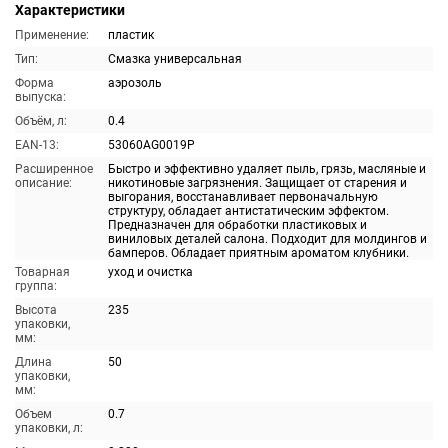
Характеристики
Применение:
пластик
Тип:
Смазка универсальная
Форма
аэрозоль
выпуска:
Объём, л:
0.4
EAN-13:
53060AG0019P
Расширенное
Быстро и эффективно удаляет пыль, грязь, масляные и
описание:
никотиновые загрязнения. Защищает от старения и
выгорания, восстанавливает первоначальную
структуру, обладает антистатическим эффектом.
Предназначен для обработки пластиковых и
виниловых деталей салона. Подходит для молдингов и
бамперов. Обладает приятным ароматом клубники.
Товарная
уход и очистка
группа:
Высота
235
упаковки,
мм:
Длина
50
упаковки,
мм:
Объем
0.7
упаковки, л: