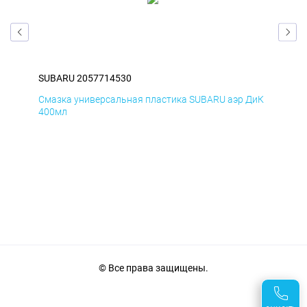
SUBARU 2057714530
SUB
БмД
Смазка универсальная пластика SUBARU аэр ДиК
Сма
400мл
40
© Все права защищены.