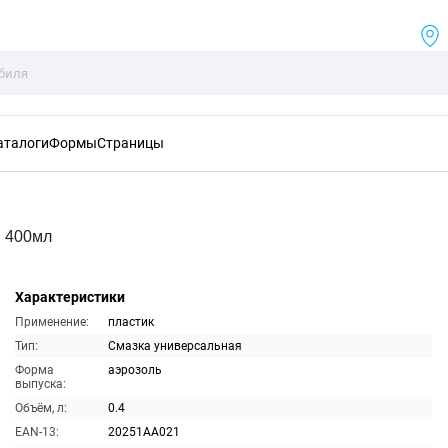
аталоги
Формы
Страницы
я 400мл
Характеристики
Применение:
пластик
Тип:
Смазка универсальная
Форма
аэрозоль
выпуска:
Объём, л:
0.4
EAN-13:
20251AA021