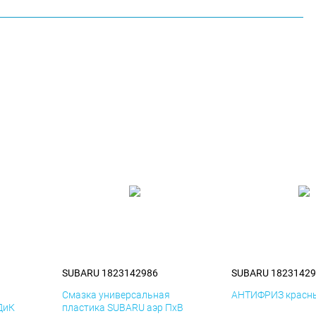
SUBARU 1823142986
SUBARU 18231429
я
Смазка универсальная
АНТИФРИЗ красны
ДиК
пластика SUBARU аэр ПхВ