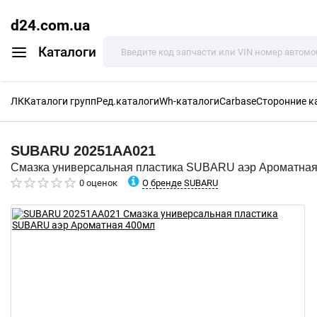
d24.com.ua
Каталоги
ЛК
Каталоги групп
Ред.каталоги
Wh-каталоги
Carbase
Сторонние к
SUBARU
20251AA021
Смазка универсальная пластика SUBARU аэр Ароматна
О бренде SUBARU
0 оценок