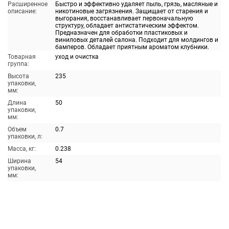
Расширенное
Быстро и эффективно удаляет пыль, грязь, масляные и
описание:
никотиновые загрязнения. Защищает от старения и
выгорания, восстанавливает первоначальную
структуру, обладает антистатическим эффектом.
Предназначен для обработки пластиковых и
виниловых деталей салона. Подходит для молдингов и
бамперов. Обладает приятным ароматом клубники.
Товарная
уход и очистка
группа:
Высота
235
упаковки,
мм:
Длина
50
упаковки,
мм:
Объем
0.7
упаковки, л:
Масса, кг:
0.238
Ширина
54
упаковки,
мм: