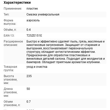
Характеристики
Применение:
пластик
Тип:
Смазка универсальная
Форма
аэрозоль
выпуска:
Объём, л:
0.4
EAN-13:
T25ZE151E
Расширенное
Быстро и эффективно удаляет пыль, грязь, масляные и
описание:
никотиновые загрязнения. Защищает от старения и
выгорания, восстанавливает первоначальную
структуру, обладает антистатическим эффектом.
Предназначен для обработки пластиковых и
виниловых деталей салона. Подходит для молдингов и
бамперов. Обладает приятным ароматом клубники.
Товарная
уход и очистка
группа:
Высота
235
упаковки,
мм:
Длина
50
упаковки,
мм:
Объем
0.7
упаковки, л: