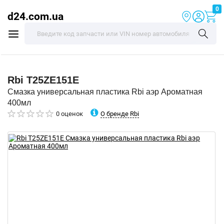
0
d24.com.ua
Rbi
T25ZE151E
Смазка универсальная пластика Rbi аэр Ароматная
400мл
О бренде Rbi
0 оценок