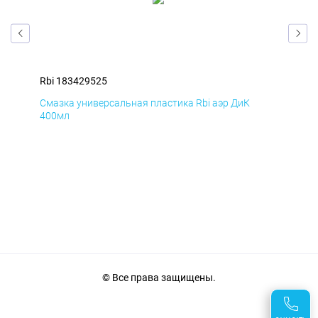
Rbi 183429525
Rbi
Смазка универсальная пластика Rbi аэр ДиК
Сма
400мл
40
© Все права защищены.