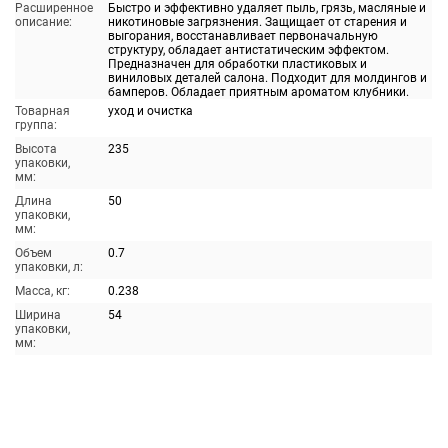
Расширенное
Быстро и эффективно удаляет пыль, грязь, масляные и
описание:
никотиновые загрязнения. Защищает от старения и
выгорания, восстанавливает первоначальную
структуру, обладает антистатическим эффектом.
Предназначен для обработки пластиковых и
виниловых деталей салона. Подходит для молдингов и
бамперов. Обладает приятным ароматом клубники.
Товарная
уход и очистка
группа:
Высота
235
упаковки,
мм:
Длина
50
упаковки,
мм:
Объем
0.7
упаковки, л:
Масса, кг:
0.238
Ширина
54
упаковки,
мм: