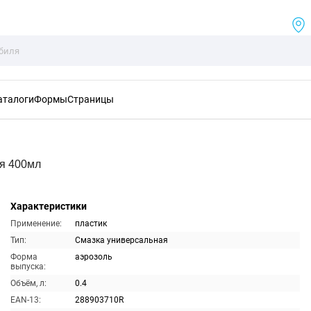
аталоги
Формы
Страницы
я 400мл
Характеристики
Применение:
пластик
Тип:
Смазка универсальная
Форма
аэрозоль
выпуска:
Объём, л:
0.4
EAN-13:
288903710R