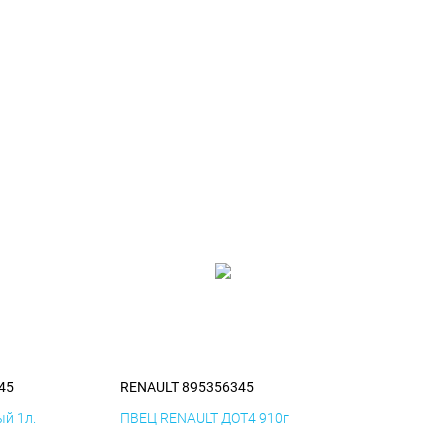
45
RENAULT 895356345
й 1л.
ПВЕЦ RENAULT ДОТ4 910г