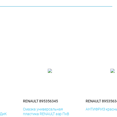
RENAULT 895356345
RENAULT 8953563
я
Смазка универсальная
АНТИФРИЗ красны
 ДиК
пластика RENAULT аэр ПхВ