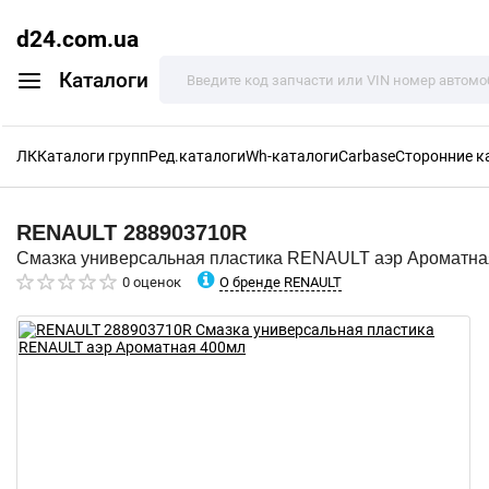
d24.com.ua
Каталоги
ЛК
Каталоги групп
Ред.каталоги
Wh-каталоги
Carbase
Сторонние к
RENAULT
288903710R
Смазка универсальная пластика RENAULT аэр Ароматна
О бренде RENAULT
0 оценок