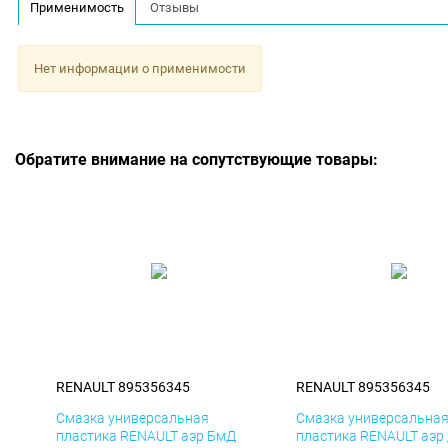
Применимость
Отзывы
Нет информации о применимости
Обратите внимание на сопутствующие товары:
RENAULT 895356345
RENAULT 895356345
Смазка универсальная
Смазка универсальна
пластика RENAULT аэр БмД
пластика RENAULT аэр