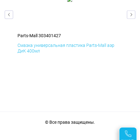
Parts-Mall 303401427
Par
Смазка универсальная пластика Parts-Mall аэр
Сма
ДиК 400мл
ПхВ
© Все права защищены.