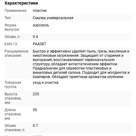
Характеристики
Применение:
пластик
Тип:
Смазка универсальная
Форма
аэрозоль
выпуска:
Объём, л:
0.4
EAN-13:
PAA087
Расширенное
Быстро и эффективно удаляет пыль, грязь, масляные и
описание:
никотиновые загрязнения. Защищает от старения и
выгорания, восстанавливает первоначальную
структуру, обладает антистатическим эффектом.
Предназначен для обработки пластиковых и
виниловых деталей салона. Подходит для молдингов и
бамперов. Обладает приятным ароматом клубники.
Товарная
уход и очистка
группа:
Высота
235
упаковки,
мм:
Длина
50
упаковки,
мм:
Объем
0.7
упаковки, л: