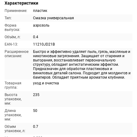
Характеристики
Применение:
пластик
Тип:
Смазка универсальная
Форма
аэрозоль
выпуска:
Объём, л:
0.4
EAN-13:
11210JD21B
Расширенное
Быстро и эффективно удаляет пыль, грязь, масляные и
описание:
никотиновые загрязнения. Защищает от старения и
выгорания, восстанавливает первоначальную
структуру, обладает антистатическим эффектом.
Предназначен для обработки пластиковых и
виниловых деталей салона. Подходит для молдингов и
бамперов. Обладает приятным ароматом клубники.
Товарная
уход и очистка
группа:
Высота
235
упаковки,
мм:
Длина
50
упаковки,
мм:
Объем
0.7
упаковки, л: