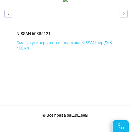
NISSAN 60385121
NIS
БмД
Смазка универсальная пластика NISSAN аэр ДиК
Сма
400мл
40
© Все права защищены.