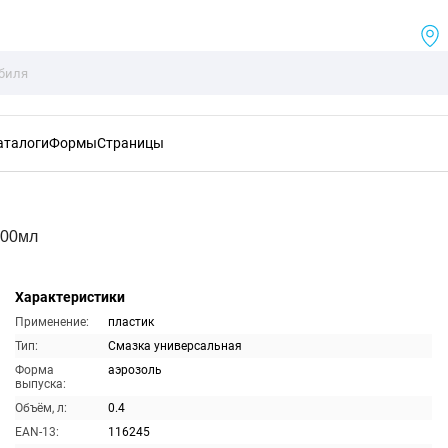
аталоги
Формы
Страницы
400мл
Характеристики
Применение:
пластик
Тип:
Смазка универсальная
Форма
аэрозоль
выпуска:
Объём, л:
0.4
EAN-13:
116245