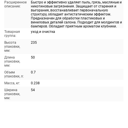
Расширенное
Быстро и эффективно удаляет пыль, грязь, масляные и
описание:
никотиновые загрязнения. Защищает от старения и
выгорания, восстанавливает первоначальную
структуру, обладает антистатическим эффектом.
Предназначен для обработки пластиковых и
виниловых деталей салона. Подходит для молдингов и
бамперов. Обладает приятным ароматом клубники.
Товарная
уход и очистка
группа:
Высота
235
упаковки,
мм:
Длина
50
упаковки,
мм:
Объем
0.7
упаковки, л:
Масса, кг:
0.238
Ширина
54
упаковки,
мм: