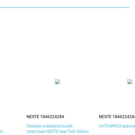
NESTE 1846224284
NESTE 184622428
я
Смазка универсальная
АНТИФРИЗ красны
иК
пластика NESTE аэр ПхВ 400мл