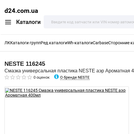
d24.com.ua
Каталоги
ЛК
Каталоги групп
Ред.каталоги
Wh-каталоги
Carbase
Сторонние к
NESTE
116245
Смазка универсальная пластика NESTE аэр Ароматная 
О бренде NESTE
0 оценок