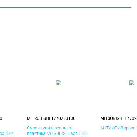
0
MITSUBISHI 1770283130
MITSUBISHI 1770
я
Смазка универсальная
АНТИФРИЗ красны
аэр ДиК
пластика MITSUBISHI аэр ПхВ