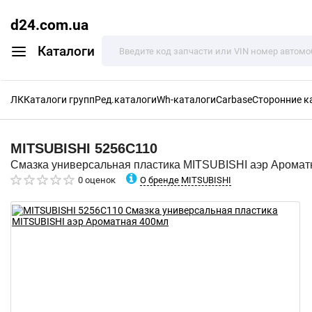
d24.com.ua
Каталоги
ЛК
Каталоги групп
Ред.каталоги
Wh-каталоги
Carbase
Сторонние к
MITSUBISHI
5256C110
Смазка универсальная пластика MITSUBISHI аэр Аромат
О бренде MITSUBISHI
0 оценок