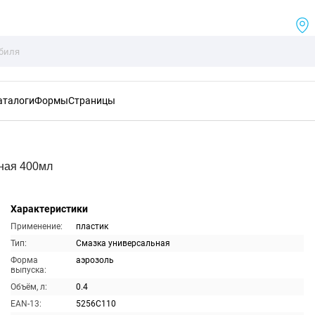
аталоги
Формы
Страницы
ная 400мл
Характеристики
Применение:
пластик
Тип:
Смазка универсальная
Форма
аэрозоль
выпуска:
Объём, л:
0.4
EAN-13:
5256C110