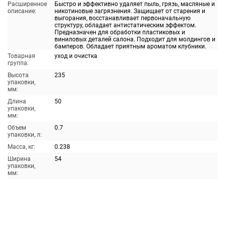
Расширенное
Быстро и эффективно удаляет пыль, грязь, масляные и
описание:
никотиновые загрязнения. Защищает от старения и
выгорания, восстанавливает первоначальную
структуру, обладает антистатическим эффектом.
Предназначен для обработки пластиковых и
виниловых деталей салона. Подходит для молдингов и
бамперов. Обладает приятным ароматом клубники.
Товарная
уход и очистка
группа:
Высота
235
упаковки,
мм:
Длина
50
упаковки,
мм:
Объем
0.7
упаковки, л:
Масса, кг:
0.238
Ширина
54
упаковки,
мм: