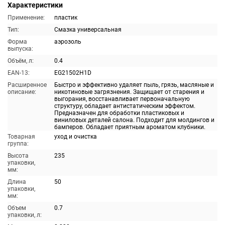
Характеристики
Применение:
пластик
Тип:
Смазка универсальная
Форма
аэрозоль
выпуска:
Объём, л:
0.4
EAN-13:
EG21502H1D
Расширенное
Быстро и эффективно удаляет пыль, грязь, масляные и
описание:
никотиновые загрязнения. Защищает от старения и
выгорания, восстанавливает первоначальную
структуру, обладает антистатическим эффектом.
Предназначен для обработки пластиковых и
виниловых деталей салона. Подходит для молдингов и
бамперов. Обладает приятным ароматом клубники.
Товарная
уход и очистка
группа:
Высота
235
упаковки,
мм:
Длина
50
упаковки,
мм:
Объем
0.7
упаковки, л: