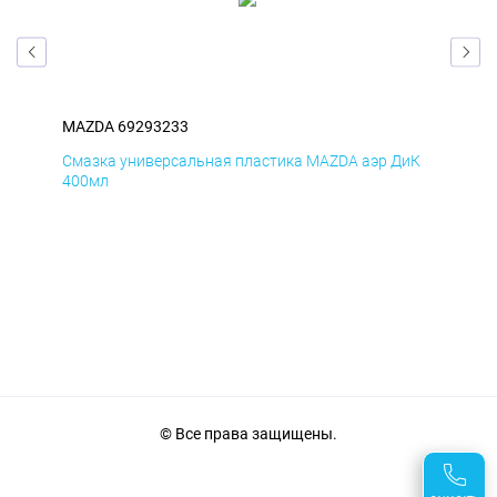
MAZDA 69293233
MA
мД
Смазка универсальная пластика MAZDA аэр ДиК
Сма
400мл
40
© Все права защищены.