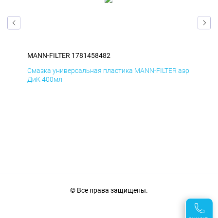
MANN-FILTER 1781458482
MAN
аэр
Смазка универсальная пластика MANN-FILTER аэр
Сма
ДиК 400мл
ПхВ
© Все права защищены.