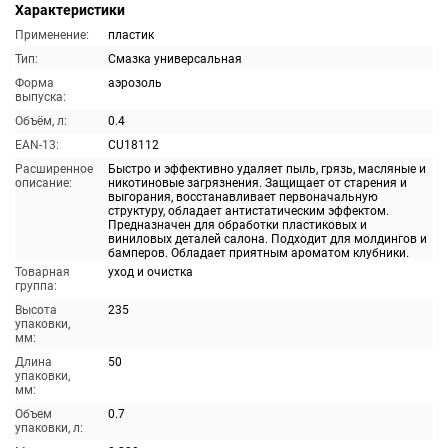
Характеристики
Применение:
пластик
Тип:
Смазка универсальная
Форма
аэрозоль
выпуска:
Объём, л:
0.4
EAN-13:
CU18112
Расширенное
Быстро и эффективно удаляет пыль, грязь, масляные и
описание:
никотиновые загрязнения. Защищает от старения и
выгорания, восстанавливает первоначальную
структуру, обладает антистатическим эффектом.
Предназначен для обработки пластиковых и
виниловых деталей салона. Подходит для молдингов и
бамперов. Обладает приятным ароматом клубники.
Товарная
уход и очистка
группа:
Высота
235
упаковки,
мм:
Длина
50
упаковки,
мм:
Объем
0.7
упаковки, л: