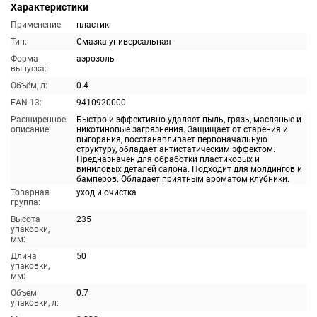
Характеристики
Применение:
пластик
Тип:
Смазка универсальная
Форма
аэрозоль
выпуска:
Объём, л:
0.4
EAN-13:
9410920000
Расширенное
Быстро и эффективно удаляет пыль, грязь, масляные и
описание:
никотиновые загрязнения. Защищает от старения и
выгорания, восстанавливает первоначальную
структуру, обладает антистатическим эффектом.
Предназначен для обработки пластиковых и
виниловых деталей салона. Подходит для молдингов и
бамперов. Обладает приятным ароматом клубники.
Товарная
уход и очистка
группа:
Высота
235
упаковки,
мм:
Длина
50
упаковки,
мм:
Объем
0.7
упаковки, л: