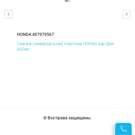
HONDA 407979567
HO
мД
Смазка универсальная пластика HONDA аэр ДиК
Сма
400мл
40
© Все права защищены.