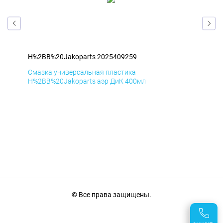
H%2BB%20Jakoparts 2025409259
H%2
Смазка универсальная пластика
Сма
H%2BB%20Jakoparts аэр ДиК 400мл
H%2
© Все права защищены.