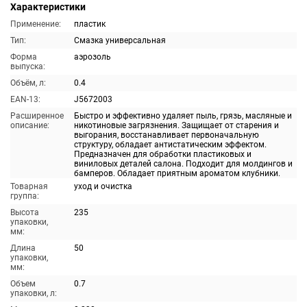
Характеристики
Применение:
пластик
Тип:
Смазка универсальная
Форма
аэрозоль
выпуска:
Объём, л:
0.4
EAN-13:
J5672003
Расширенное
Быстро и эффективно удаляет пыль, грязь, масляные и
описание:
никотиновые загрязнения. Защищает от старения и
выгорания, восстанавливает первоначальную
структуру, обладает антистатическим эффектом.
Предназначен для обработки пластиковых и
виниловых деталей салона. Подходит для молдингов и
бамперов. Обладает приятным ароматом клубники.
Товарная
уход и очистка
группа:
Высота
235
упаковки,
мм:
Длина
50
упаковки,
мм:
Объем
0.7
упаковки, л: