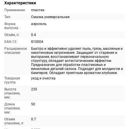
Характеристики
Применение:
пластик
Тип:
Смазка универсальная
Форма
аэрозоль
выпуска:
Объём, л:
0.4
EAN-13:
810004
Расширенное
Быстро и эффективно удаляет пыль, грязь, масляные и
описание:
никотиновые загрязнения. Защищает от старения и
выгорания, восстанавливает первоначальную
структуру, обладает антистатическим эффектом.
Предназначен для обработки пластиковых и
виниловых деталей салона. Подходит для молдингов и
бамперов. Обладает приятным ароматом клубники.
Товарная
уход и очистка
группа:
Высота
235
упаковки,
мм:
Длина
50
упаковки,
мм:
Объем
0.7
упаковки, л: