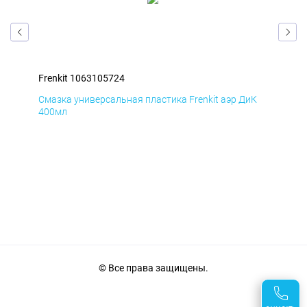
Frenkit 1063105724
Fre
мД
Смазка универсальная пластика Frenkit аэр ДиК
Сма
400мл
40
© Все права защищены.