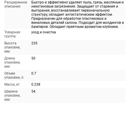
Расширенное
Быстро и эффективно удаляет пыль, грязь, масляные и
описание:
никотиновые загрязнения. Защищает от старения и
выгорания, восстанавливает первоначальную
структуру, обладает антистатическим эффектом.
Предназначен для обработки пластиковых и
виниловых деталей салона. Подходит для молдингов и
бамперов. Обладает приятным ароматом клубники.
Товарная
уход и очистка
группа:
Высота
235
упаковки,
мм:
Длина
50
упаковки,
мм:
Объем
0.7
упаковки, л:
Масса, кг:
0.238
Ширина
54
упаковки,
мм: