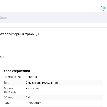
аталоги
Формы
Страницы
мл
Характеристики
Применение:
пластик
Тип:
Смазка универсальная
Форма
аэрозоль
выпуска:
Объём, л:
0.4
EAN-13:
FP9568042