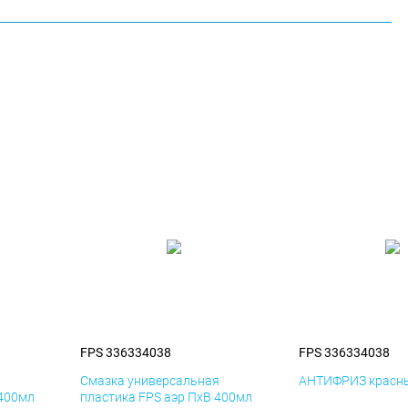
FPS 336334038
FPS 336334038
я
Смазка универсальная
АНТИФРИЗ красны
 400мл
пластика FPS аэр ПхВ 400мл