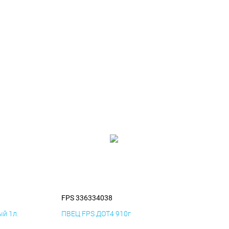
FPS 336334038
й 1л.
ПВЕЦ FPS ДОТ4 910г