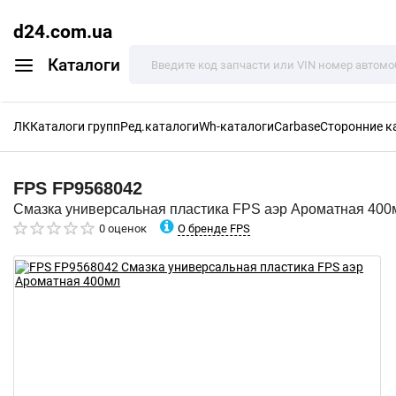
d24.com.ua
Каталоги
ЛК
Каталоги групп
Ред.каталоги
Wh-каталоги
Carbase
Сторонние к
FPS
FP9568042
Смазка универсальная пластика FPS аэр Ароматная 400
О бренде FPS
0 оценок