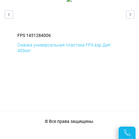
FPS 1451284006
FPS
Смазка универсальная пластика FPS аэр ДиК
Сма
400мл
40
© Все права защищены.