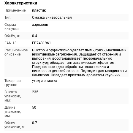
Характеристики
Применение:
пластик
Тип:
Смазка универсальная
Форма
аэрозоль
выпуска:
Объём, л:
0.4
EAN-13:
FP7431961
Расширенное
Быстро и эффективно удаляет пыль, грязь, масляные и
описание:
никотиновые загрязнения. Защищает от старения и
выгорания, восстанавливает первоначальную
структуру, обладает антистатическим эффектом.
Предназначен для обработки пластиковых и
виниловых деталей салона. Подходит для молдингов и
бамперов. Обладает приятным ароматом клубники.
Товарная
уход и очистка
группа:
Высота
235
упаковки,
мм:
Длина
50
упаковки,
мм:
Объем
0.7
упаковки, л: