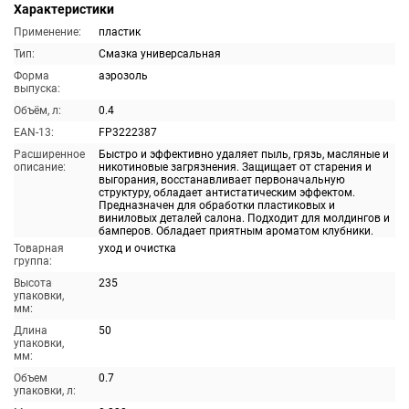
Характеристики
Применение:
пластик
Тип:
Смазка универсальная
Форма
аэрозоль
выпуска:
Объём, л:
0.4
EAN-13:
FP3222387
Расширенное
Быстро и эффективно удаляет пыль, грязь, масляные и
описание:
никотиновые загрязнения. Защищает от старения и
выгорания, восстанавливает первоначальную
структуру, обладает антистатическим эффектом.
Предназначен для обработки пластиковых и
виниловых деталей салона. Подходит для молдингов и
бамперов. Обладает приятным ароматом клубники.
Товарная
уход и очистка
группа:
Высота
235
упаковки,
мм:
Длина
50
упаковки,
мм:
Объем
0.7
упаковки, л: