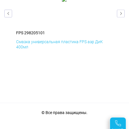
FPS 298205101
FPS
Смазка универсальная пластика FPS аэр ДиК
Сма
400мл
40
© Все права защищены.