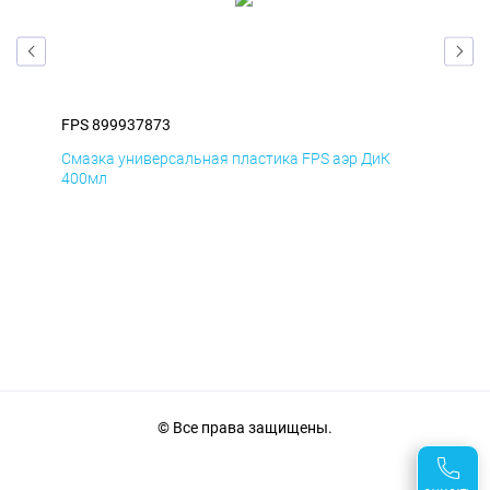
FPS 899937873
FPS
Смазка универсальная пластика FPS аэр ДиК
Сма
400мл
40
© Все права защищены.