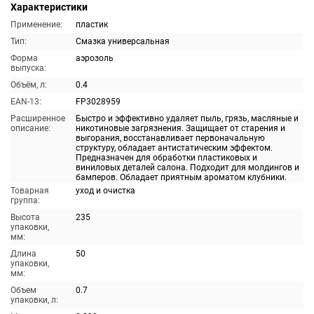
Характеристики
Применение:
пластик
Тип:
Смазка универсальная
Форма
аэрозоль
выпуска:
Объём, л:
0.4
EAN-13:
FP3028959
Расширенное
Быстро и эффективно удаляет пыль, грязь, масляные и
описание:
никотиновые загрязнения. Защищает от старения и
выгорания, восстанавливает первоначальную
структуру, обладает антистатическим эффектом.
Предназначен для обработки пластиковых и
виниловых деталей салона. Подходит для молдингов и
бамперов. Обладает приятным ароматом клубники.
Товарная
уход и очистка
группа:
Высота
235
упаковки,
мм:
Длина
50
упаковки,
мм:
Объем
0.7
упаковки, л: