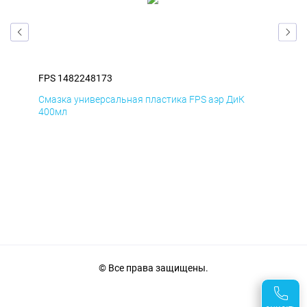
FPS 1482248173
FPS
Смазка универсальная пластика FPS аэр ДиК
Сма
400мл
40
© Все права защищены.