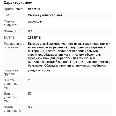
Характеристики
Применение:
пластик
Тип:
Смазка универсальная
Форма
аэрозоль
выпуска:
Объём, л:
0.4
EAN-13:
2813F1E
Расширенное
Быстро и эффективно удаляет пыль, грязь, масляные и
описание:
никотиновые загрязнения. Защищает от старения и
выгорания, восстанавливает первоначальную
структуру, обладает антистатическим эффектом.
Предназначен для обработки пластиковых и
виниловых деталей салона. Подходит для молдингов и
бамперов. Обладает приятным ароматом клубники.
Товарная
уход и очистка
группа:
Высота
235
упаковки,
мм:
Длина
50
упаковки,
мм:
Объем
0.7
упаковки, л: