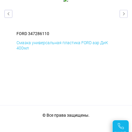
FORD 347286110
FOR
Д
Смазка универсальная пластика FORD аэр ДиК
Сма
400мл
40
© Все права защищены.