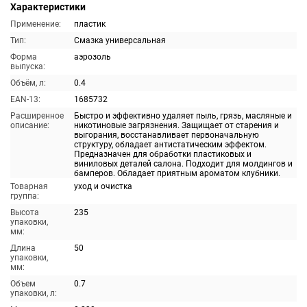
Характеристики
Применение:
пластик
Тип:
Смазка универсальная
Форма
аэрозоль
выпуска:
Объём, л:
0.4
EAN-13:
1685732
Расширенное
Быстро и эффективно удаляет пыль, грязь, масляные и
описание:
никотиновые загрязнения. Защищает от старения и
выгорания, восстанавливает первоначальную
структуру, обладает антистатическим эффектом.
Предназначен для обработки пластиковых и
виниловых деталей салона. Подходит для молдингов и
бамперов. Обладает приятным ароматом клубники.
Товарная
уход и очистка
группа:
Высота
235
упаковки,
мм:
Длина
50
упаковки,
мм:
Объем
0.7
упаковки, л: