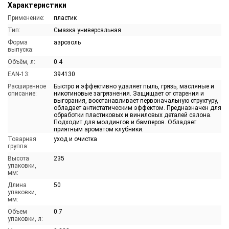
Характеристики
Применение:
пластик
Тип:
Смазка универсальная
Форма
аэрозоль
выпуска:
Объём, л:
0.4
EAN-13:
394130
Расширенное
Быстро и эффективно удаляет пыль, грязь, масляные и
описание:
никотиновые загрязнения. Защищает от старения и
выгорания, восстанавливает первоначальную структуру,
обладает антистатическим эффектом. Предназначен для
обработки пластиковых и виниловых деталей салона.
Подходит для молдингов и бамперов. Обладает
приятным ароматом клубники.
Товарная
уход и очистка
группа:
Высота
235
упаковки,
мм:
Длина
50
упаковки,
мм:
Объем
0.7
упаковки, л: