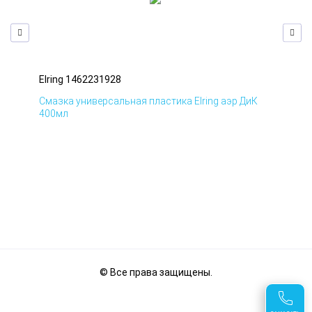
Elring 1462231928
Elr
Д
Смазка универсальная пластика Elring аэр ДиК
Сма
400мл
40
© Все права защищены.