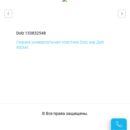
Dolz 133832548
Dol
Смазка универсальная пластика Dolz аэр ДиК
Сма
400мл
40
© Все права защищены.