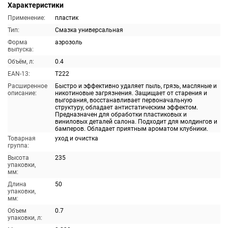
Характеристики
Применение:
пластик
Тип:
Смазка универсальная
Форма
аэрозоль
выпуска:
Объём, л:
0.4
EAN-13:
T222
Расширенное
Быстро и эффективно удаляет пыль, грязь, масляные и
описание:
никотиновые загрязнения. Защищает от старения и
выгорания, восстанавливает первоначальную
структуру, обладает антистатическим эффектом.
Предназначен для обработки пластиковых и
виниловых деталей салона. Подходит для молдингов и
бамперов. Обладает приятным ароматом клубники.
Товарная
уход и очистка
группа:
Высота
235
упаковки,
мм:
Длина
50
упаковки,
мм:
Объем
0.7
упаковки, л: