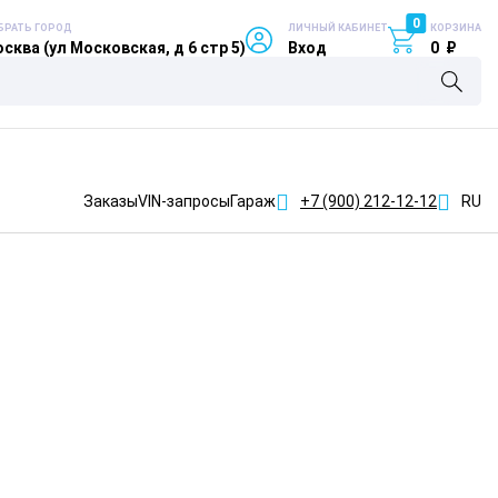
0
БРАТЬ ГОРОД
ЛИЧНЫЙ КАБИНЕТ
КОРЗИНА
сква (ул Московская, д 6 стр 5)
Вход
0
₽
Заказы
VIN-запросы
Гараж
+7 (900)
212-12-12
RU