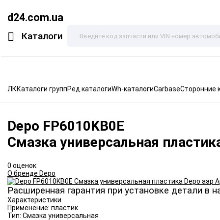
d24.com.ua
Каталоги
ЛК
Каталоги групп
Ред.каталоги
Wh-каталоги
Carbase
Сторонние 
Depo
FP6010KB0E
Смазка универсальная пластик
0 оценок
О бренде Depo
Расширенная гарантия при установке детали в н
Характеристики
Применение:
пластик
Тип:
Смазка универсальная