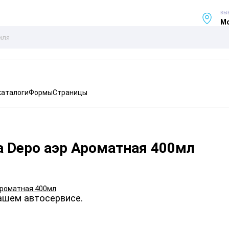
ВЫ
Мо
каталоги
Формы
Страницы
а Depo аэр Ароматная 400мл
ашем автосервисе.