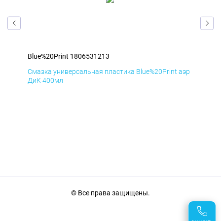
Blue%20Print 1806531213
Blu
аэр
Смазка универсальная пластика Blue%20Print аэр
Сма
ДиК 400мл
ПхВ
© Все права защищены.