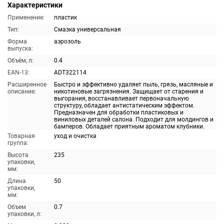
Характеристики
Применение:
пластик
Тип:
Смазка универсальная
Форма
аэрозоль
выпуска:
Объём, л:
0.4
EAN-13:
ADT322114
Расширенное
Быстро и эффективно удаляет пыль, грязь, масляные и
описание:
никотиновые загрязнения. Защищает от старения и
выгорания, восстанавливает первоначальную
структуру, обладает антистатическим эффектом.
Предназначен для обработки пластиковых и
виниловых деталей салона. Подходит для молдингов и
бамперов. Обладает приятным ароматом клубники.
Товарная
уход и очистка
группа:
Высота
235
упаковки,
мм:
Длина
50
упаковки,
мм:
Объем
0.7
упаковки, л: