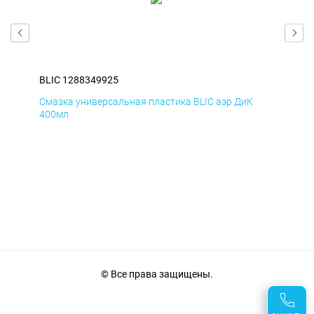
BLIC 1288349925
BLI
Смазка универсальная пластика BLIC аэр ДиК
Сма
400мл
40
© Все права защищены.