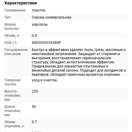
Характеристики
Применение:
пластик
Тип:
Смазка универсальная
Форма
аэрозоль
выпуска:
Объём, л:
0.4
EAN-13:
6803009535280P
Расширенное
Быстро и эффективно удаляет пыль, грязь, масляные и
описание:
никотиновые загрязнения. Защищает от старения и
выгорания, восстанавливает первоначальную
структуру, обладает антистатическим эффектом.
Предназначен для обработки пластиковых и
виниловых деталей салона. Подходит для молдингов и
бамперов. Обладает приятным ароматом клубники.
Товарная
уход и очистка
группа:
Высота
235
упаковки,
мм:
Длина
50
упаковки,
мм:
Объем
0.7
упаковки, л: