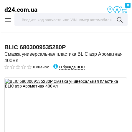
0
d24.com.ua
BLIC
6803009535280P
Смазка универсальная пластика BLIC аэр Ароматная
400мл
О бренде BLIC
0 оценок